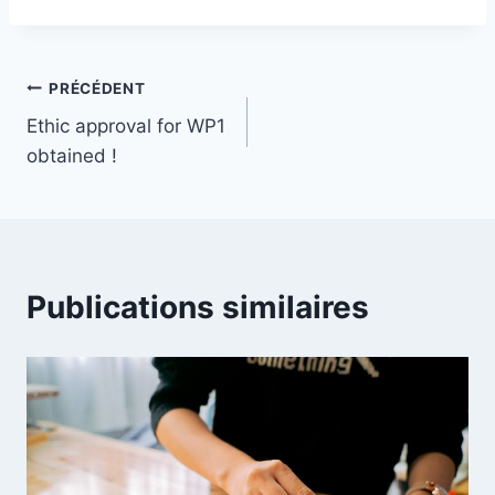
Navigation
PRÉCÉDENT
Ethic approval for WP1
de
obtained !
l’article
Publications similaires